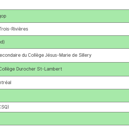
gop
Trois-Rivières
ud)
econdaire du Collège Jésus-Marie de Sillery
u Collège Durocher St-Lambert
ntréal
(CSQ)