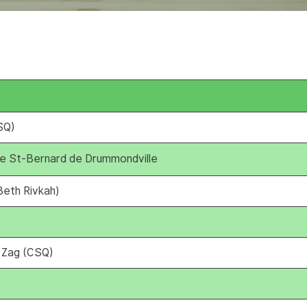
SQ)
ège St-Bernard de Drummondville
Beth Rivkah)
g Zag (CSQ)