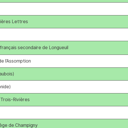
mières Lettres
français secondaire de Longueuil
e l’Assomption
aubois)
nide)
Trois-Rivières
lège de Champigny