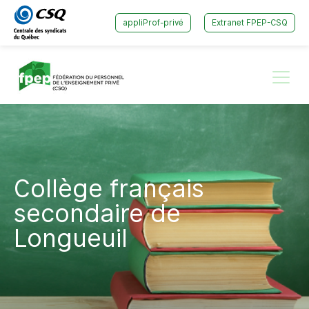
Passer
Passer
appliProf-privé
Extranet FPEP-CSQ
au
au
menu
contenu
principal
Menu
Collège français
secondaire de
Longueuil